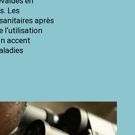
évalués en
ts. Les
sanitaires après
 l’utilisation
 un accent
maladies